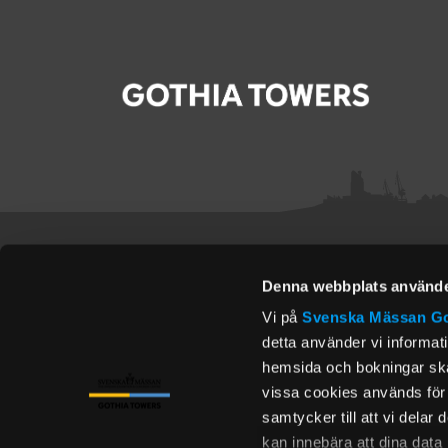
Denna webbplats använde
CONTACT
Vi på
Svenska Mässan
Go
detta använder vi informat
Postal address
Contact
hemsida och bokningar ska 
Gothia Towers
info@gothiatowe
vissa cookies används för 
412 51
+46 31 750 88 00
samtycker till att vi delar
Gothenburg
kan innebära att dina data