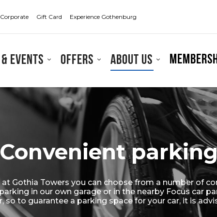
Corporate
Gift Card
Experience Gothenburg
Membersh
 & events
Offers
About us
Convenient parkin
y at Gothia Towers you can choose from a number of co
parking in our own garage or in the nearby Focus car par
 so to guarantee a parking space for your car, it is adv