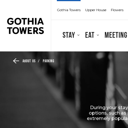
Gothia Towers
Upper House
Flowers
Stay
Eat
Meeting
About us
/
Parking
During your sta
options, such as 
extremely popular,