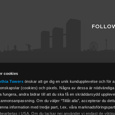
FOLLOW
r cookies
MENUS
thia Towers
önskar att ge dig en unik kundupplevelse och för a
ionskapslar (cookies) och pixels. Några av dessa är nödvändiga f
About Gothia Towers
Sustainability
fungera, andra bidrar till att du ska få en skräddarsydd uppleve
rs.com
Cookies
annonsanpassning. Om du väljer “Tillåt alla”, accepterar du dett
Our Garage
 denna information med tredje part, t.ex. våra marknadsföringspar
Career
 bearbetas i USA. Om du tackar nej använder vi endast de viktig