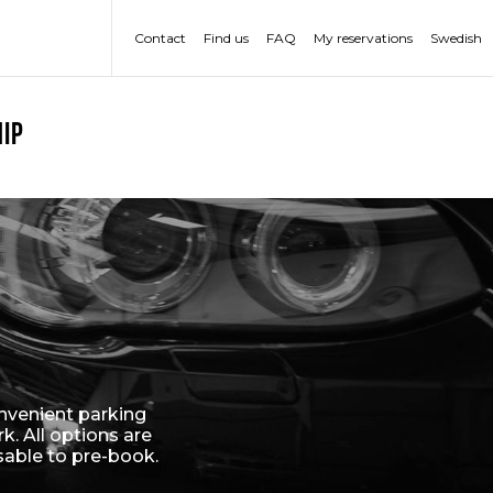
Contact
Find us
FAQ
My reservations
Swedish
ip
g
nvenient parking
k. All options are
isable to pre-book.