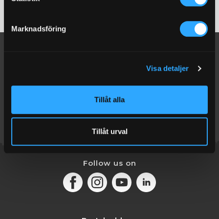
information i vår
dataskyddspolicy.
+46 (0)31-750 89 40
Marknadsföring
Visa detaljer
Tillåt alla
Tillåt urval
Follow us on
Facebook
Instagram
Youtube
LinkedIn