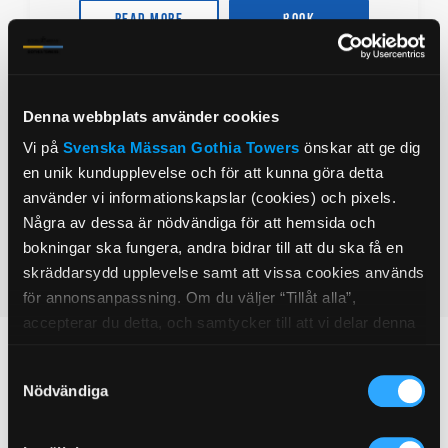
Read more
Book
*on all room types during the period
Denna webbplats använder cookies
Vi på
Svenska Mässan
Gothia Towers
önskar att ge dig
en unik kundupplevelse och för att kunna göra detta
What’s Nearby
använder vi informationskapslar (cookies) och pixels.
Några av dessa är nödvändiga för att hemsida och
When you stay with us at Gothia Towers, you are
bokningar ska fungera, andra bidrar till att du ska få en
close to Gothenburg’s restaurants, shopping,
skräddarsydd upplevelse samt att vissa cookies används
natural areas, and exciting activities.
för annonsanpassning. Om du väljer “Tillåt alla”,
accepterar du detta, och samtycker till att vi delar denna
information med tredje part, t.ex. våra
What's nearby
Samtyckesval
marknadsföringspartners. Detta kan innebära att dina
Nödvändiga
data bearbetas i USA. Om du tackar nej använder vi
Swedish Exhibition & Congress Centre
50 m
endast de viktigaste cookies och du kommer tyvärr inte