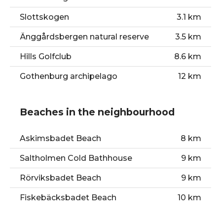
Slottskogen
3.1 km
Änggårdsbergen natural reserve
3.5 km
Hills Golfclub
8.6 km
Gothenburg archipelago
12 km
Beaches in the neighbourhood
Askimsbadet Beach
8 km
Saltholmen Cold Bathhouse
9 km
Rörviksbadet Beach
9 km
Fiskebäcksbadet Beach
10 km