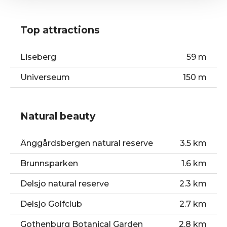
Top attractions
Liseberg
59 m
Universeum
150 m
Scandinavium
200 m
Natural beauty
Nya Ullevi stadium
850 m
Gamla Ullevi stadium
1.0 km
Änggårdsbergen natural reserve
3.5 km
The Paddan Tour
1.2 km
Brunnsparken
1.6 km
Feskekörka
1.8 km
Delsjo natural reserve
2.3 km
Gothenburg Botanical Garden
2.8 km
Delsjo Golfclub
2.7 km
Slottskogen
3.1 km
Gothenburg Botanical Garden
2.8 km