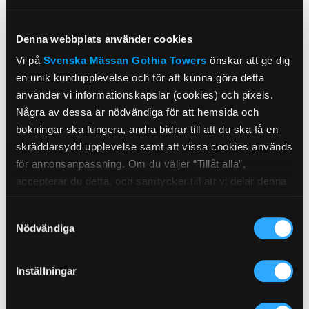
Denna webbplats använder cookies
Vi på
Svenska Mässan
Gothia Towers
önskar att ge dig
Daylight
View
47㎡
en unik kundupplevelse och för att kunna göra detta
använder vi informationskapslar (cookies) och pixels.
Några av dessa är nödvändiga för att hemsida och
bokningar ska fungera, andra bidrar till att du ska få en
2.7m
skräddarsydd upplevelse samt att vissa cookies används
för annonsanpassning. Om du väljer “Tillåt alla”,
accepterar du detta, och samtycker till att vi delar denna
information med tredje part, t.ex. våra
Samtyckesval
marknadsföringspartners. Detta kan innebära att dina
Nödvändiga
data bearbetas i USA. Om du tackar nej använder vi
endast de viktigaste cookies och du kommer tyvärr inte
att få personanpassat innehåll. Välj “Visa detaljer” för att
Inställningar
få mer information och för att administrera dina alternativ.
Du kan när som helst ändra dina önskemål. Se mer