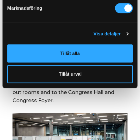
Marknadsföring
Visa detaljer
Tillåt alla
H Hall
The spacious H Hall can be used for catering,
Tillåt urval
poster presentations or exhibition. The space
is directly connected to the H1 and H2 break
out rooms and to the Congress Hall and
Congress Foyer.