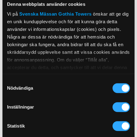
Denna webbplats använder cookies
Vi på
Svenska Mässan
Gothia Towers
önskar att ge dig
en unik kundupplevelse och för att kunna göra detta
använder vi informationskapslar (cookies) och pixels.
Några av dessa är nödvändiga för att hemsida och
bokningar ska fungera, andra bidrar till att du ska få en
skräddarsydd upplevelse samt att vissa cookies används
för annonsanpassning. Om du väljer “Tillåt alla”,
accepterar du detta, och samtycker till att vi delar denna
information med tredje part, t.ex. våra
Samtyckesval
marknadsföringspartners. Detta kan innebära att dina
Nödvändiga
data bearbetas i USA. Om du tackar nej använder vi
endast de viktigaste cookies och du kommer tyvärr inte
att få personanpassat innehåll. Välj “Visa detaljer” för att
Inställningar
få mer information och för att administrera dina alternativ.
Du kan när som helst ändra dina önskemål. Se mer
Statistik
information i vår
dataskyddspolicy.